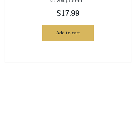
sit voluptatem …
$
17.99
Add to cart