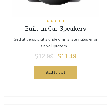
Rated
Built-in Car Speakers
5.00
out of 5
Sed ut perspiciatis unde omnis iste natus error
sit voluptatem …
$
12.99
$
11.49
Add to cart