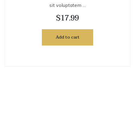
sit voluptatem …
$
17.99
Add to cart